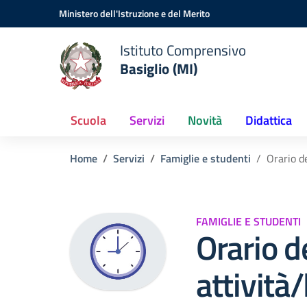
Vai ai contenuti
Vai al menu di navigazione
Vai al footer
Ministero dell'Istruzione e del Merito
Istituto Comprensivo
Basiglio (MI)
Scuola
Servizi
Novità
Didattica
Home
Servizi
Famiglie e studenti
Orario de
FAMIGLIE E STUDENTI
Orario d
attività/