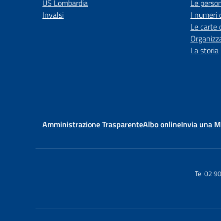
US Lombardia
Le perso
Invalsi
I numeri 
Le carte 
Organizz
La storia
Amministrazione Trasparente
Albo online
Invia una 
Tel 02 