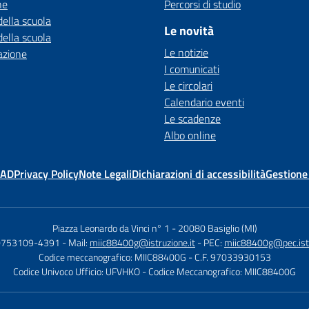
ne
Percorsi di studio
della scuola
Le novità
della scuola
Le notizie
azione
I comunicati
Le circolari
Calendario eventi
Le scadenze
Albo online
MAD
Privacy Policy
Note Legali
Dichiarazioni di accessibilità
Gestione
Piazza Leonardo da Vinci n° 1
-
20080 Basiglio (MI)
90753109-4391
- Mail:
miic88400g@istruzione.it
- PEC:
miic88400g@pec.istr
Codice meccanografico: MIIC88400G
- C.F. 97033930153
Codice Univoco Ufficio: UFVHKO
- Codice Meccanografico: MIIC88400G