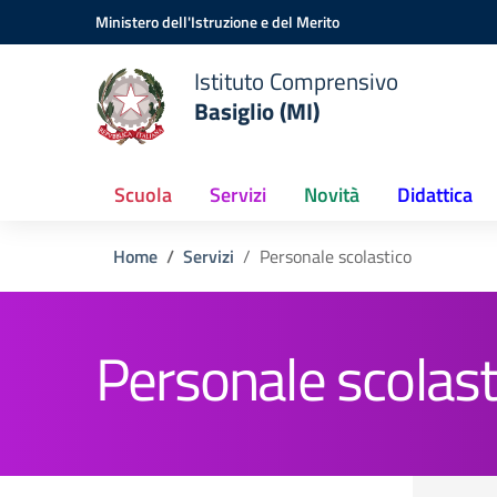
Vai ai contenuti
Vai al menu di navigazione
Vai al footer
Ministero dell'Istruzione e del Merito
Istituto Comprensivo
Basiglio (MI)
Scuola
Servizi
Novità
Didattica
Home
Servizi
Personale scolastico
Personale scolast