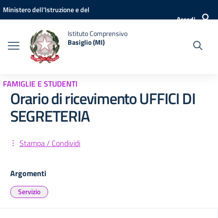
Vai ai contenuti
Vai al menu di navigazione
Vai al footer
Ministero dell'Istruzione e del
Accedi
Merito
Istituto Comprensivo
Basiglio (MI)
FAMIGLIE E STUDENTI
Orario di ricevimento UFFICI DI
SEGRETERIA
Stampa / Condividi
Argomenti
Servizio