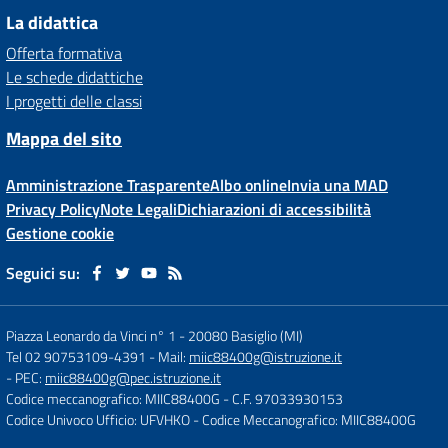
La didattica
Offerta formativa
Le schede didattiche
I progetti delle classi
Mappa del sito
Amministrazione Trasparente
Albo online
Invia una MAD
Privacy Policy
Note Legali
Dichiarazioni di accessibilità
Gestione cookie
Seguici su:
Piazza Leonardo da Vinci n° 1
-
20080 Basiglio (MI)
Tel 02 90753109-4391
- Mail:
miic88400g@istruzione.it
- PEC:
miic88400g@pec.istruzione.it
Codice meccanografico: MIIC88400G
- C.F. 97033930153
Codice Univoco Ufficio: UFVHKO
- Codice Meccanografico: MIIC88400G