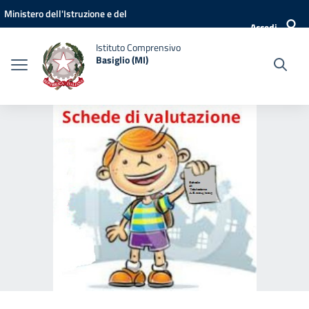
Vai ai contenuti
Vai al menu di navigazione
Vai al footer
Ministero dell'Istruzione e del
Accedi
Merito
Istituto Comprensivo
Basiglio (MI)