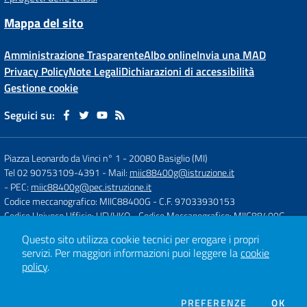
Mappa del sito
Amministrazione Trasparente
Albo online
Invia una MAD
Privacy Policy
Note Legali
Dichiarazioni di accessibilità
Gestione cookie
Seguici su:
Piazza Leonardo da Vinci n° 1
-
20080 Basiglio (MI)
Tel 02 90753109-4391
- Mail:
miic88400g@istruzione.it
- PEC:
miic88400g@pec.istruzione.it
Codice meccanografico: MIIC88400G
- C.F. 97033930153
Codice Univoco Ufficio: UFVHKO
- Codice Meccanografico: MIIC88400G
Questo sito utilizza cookie tecnici per erogare i propri
servizi.
Per maggiori informazioni puoi leggere la
cookie
Concept & Design by
Designers Italia
policy
.
Sito web realizzato con CMS
SCUOLASTICO
DEI COOKIE
PREFERENZE
OK