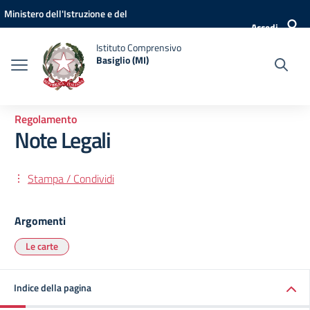
Vai ai contenuti
Vai al menu di navigazione
Vai al footer
Ministero dell'Istruzione e del
Accedi
Merito
Istituto Comprensivo
Basiglio (MI)
Regolamento
Note Legali
Stampa / Condividi
Argomenti
Le carte
Indice della pagina